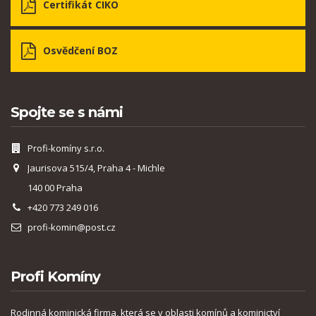
Certifikát CIKO
Osvědčení BOZ
Spojte se s námi
Profi-komíny s.r.o.
Jaurisova 515/4, Praha 4 - Michle
140 00 Praha
+420 773 249 016
profi-komin@post.cz
Profi Komíny
Rodinná kominická firma, která se v oblasti komínů a kominictví