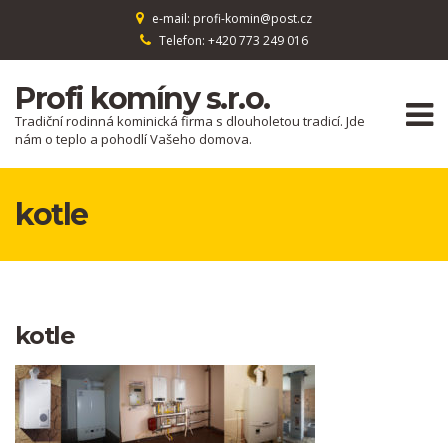
e-mail: profi-komin@post.cz
Telefon: +420 773 249 016
Profi komíny s.r.o.
Tradiční rodinná kominická firma s dlouholetou tradicí. Jde
nám o teplo a pohodlí Vašeho domova.
kotle
kotle